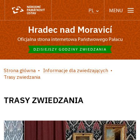
MENU
PL
Hradec nad Moravicí
Oficjalna strona internetowa Państwowego Pałacu
DZISIEJSZY GODZINY ZWIEDZANIA
Strona główna
Informacje dla zwiedzających
Trasy zwiedzania
TRASY ZWIEDZANIA