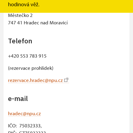
−
hodinová věž.
Státní zámek Hradec nad Moravicí
Městečko 2
747 41 Hradec nad Moravicí
Telefon
+420 553 783 915
(rezervace prohlídek)
rezervace.hradec@npu.cz
e-mail
hradec@npu.cz
IČO: 75032333,
DIČ: CZ75032333