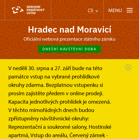
MENU
CS
Hradec nad Moravicí
oficiální webová prezentace státního zámku
DNEŠNÍ NÁVŠTĚVNÍ DOBA
V neděli 30. srpna a 27. září bude na této
Zámek Hradec nad Moravicí
památce vstup na vybrané prohlídkové
Informace pro návštěvníky
Kontakt
okruhy zdarma. Bezplatnou vstupenku si
prosím zajistěte předem v online prodeji.
Kontakt
Kapacita jednotlivých prohlídek je omezená.
V těchto mimořádných dnech budou
zpřístupněny návštěvnické okruhy:
Reprezentační a soukromé salony, Hostinské
Adresa
+
apartmá, Vstup do areálu, Červený zámek -