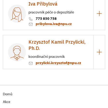
Iva Přibylová
Městečko 2/, Hradec nad Moravicí
pracovník péče o depozitáře
775 850 758
pribylova.iva@npu.cz
Zámek Hradec nad Moravicí
Krzysztof Kamil Przylicki,
Městečko 2/, Hradec nad Moravicí
Ph.D.
koordinační pracovník
przylicki.krzysztof@npu.cz
Zámek Hradec nad Moravicí
Městečko 2/, Hradec nad Moravicí
Domů
Akce