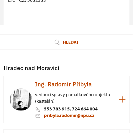
© Seznam.cz a.s. a další
HLEDAT
Hradec nad Moravicí
Ing. Radomír Přibyla
vedoucí správy památkového objektu
(kastelán)
553 783 915, 724 664 004
pribyla.radomir@npu.cz
Zámek Hradec nad Moravicí