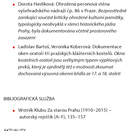
Dorota Havlíková: Ohrožená peronová stěna
vyšehradského nádraží čp. 86 v Praze.
Bezprostředně
zanikající součást kriticky ohrožené kulturní památky,
typologicky neobvyklá v rámci historického jádra
Prahy, byla dokumentována včetně prostorového
zasazení
Ladislav Bartoš, Veronika Koberová: Dokumentace
oken oratoří tří pražských klášterních kostelů.
Okna
kostelních oratoří jsou svébytným typem výplňových
prvků, který je ojedinělý též v možnosti zkoumat
dochovaná výsuvná okenní křídla ze 17. a 18. století
BIBLIOGRAFICKÁ SLUŽBA
Věstník Klubu Za starou Prahu (1910–2015) –
autorský rejstřík (A–F), 135–157
AKTUALITY