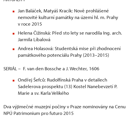
Jan Baláček, Matyáš Kracík: Nově prohlášené
nemovité kulturní památky na území hl. m. Prahy
v roce 2015
Helena Čižinská: Před sto lety se narodila Ing. arch.
Jarmila Líbalová
Andrea Holasová: Studentská mise při zhodnocení
památkového potenciálu Prahy (2013–2015)
SERIÁL – F. van den Bossche a J. Wechter, 1606
Ondřej Šefců: Rudolfínská Praha v detailech
Sadelerova prospektu (13) Kostel Nanebevzetí P.
Marie a sv. Karla Velikého
Dva výjimečné muzejní počiny v Praze nominovány na Cenu
NPÚ Patrimonium pro futuro 2015