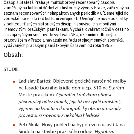
Časopis Staletá Praha je multioborový recenzovaný časopis
zaměřený na kulturní dědictví a historický vývoj v Praze, zařazený na
seznam recenzovaných neimpaktovaných periodik v ČR, směřující do
vědecké obce i do řad kulturní veřejnosti. Uveřejňuje nové poznatky
z pohledu různých historických disciplin související s movitými
i nemovitými pražskými památkami. Vychází dvakrát ročně v češtině
s cizojazyčnými souhrny. Je vydáván NPÚ, územním odborným
pracovištěm v Praze a navazuje na řadu stejnojmenných sborníků,
vydávaných pražským památkovým ústavem od roku 1965.
Obsah:
STUDIE
Ladislav Bartoš: Objevené gotické nástěnné malby
na fasádě bočního křídla domu čp. 510 na Starém
Městě pražském.
Operativní průzkum přinesl
překvapivý nález maleb, jejichž nezvyklé umístění,
výjimečná kvalita a ikonografický obsah umožnily
provést širší srovnání z několika hledisek
Petr Skála: Nový pohled na hypotézu o účasti Jana
Šindela na stavbě pražského orloje.
Hypotéza