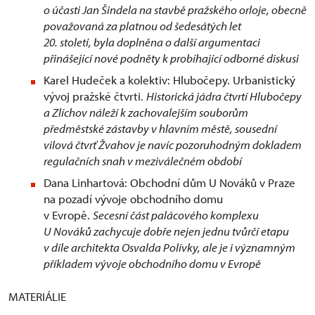
o účasti Jan Šindela na stavbě pražského orloje, obecně
považovaná za platnou od šedesátých let
20. století, byla doplněna o další argumentaci
přinášející nové podněty k probíhající odborné diskusi
Karel Hudeček a kolektiv: Hlubočepy. Urbanistický
vývoj pražské čtvrti.
Historická jádra čtvrtí Hlubočepy
a Zlíchov náleží k zachovalejším souborům
předměstské zástavby v hlavním městě, sousední
vilová čtvrť Žvahov je navíc pozoruhodným dokladem
regulačních snah v meziválečném období
Dana Linhartová: Obchodní dům U Nováků v Praze
na pozadí vývoje obchodního domu
v Evropě.
Secesní část palácového komplexu
U Nováků zachycuje dobře nejen jednu tvůrčí etapu
v díle architekta Osvalda Polívky, ale je i významným
příkladem vývoje obchodního domu v Evropě
MATERIÁLIE