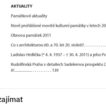
AKTUALITY
Památkové aktuality
Nově prohlášené movité kulturní památky v letech 2009–2010 . . .
Obnova památek 2011
Co s architekturou 60. a 70. let 20. století?. . . . . . . . . . . . . . . . .
Ladislav Hrdlička (* 4. 4. 1937 – † 30. 4. 2011) a jeho Pra
Rudolfinská Praha v detailech Sadelerova prospektu (
IV
................... . . . . . . . . . . 139
zajímat