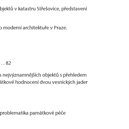
jektů v katastru Střešovice, představení
ho moderní architektuře v Praze.
 . . 82
pis nejvýznamnějších objektů s přehledem
mátkové hodnocení dvou vesnických jader
 problematika památkové péče