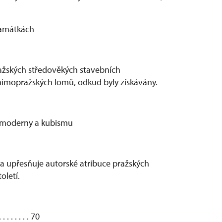
památkách
ažských středověkých stavebních
 mimopražských lomů, odkud byly získávány.
, moderny a kubismu
 a upřesňuje autorské atribuce pražských
oletí.
 . . . . . 70