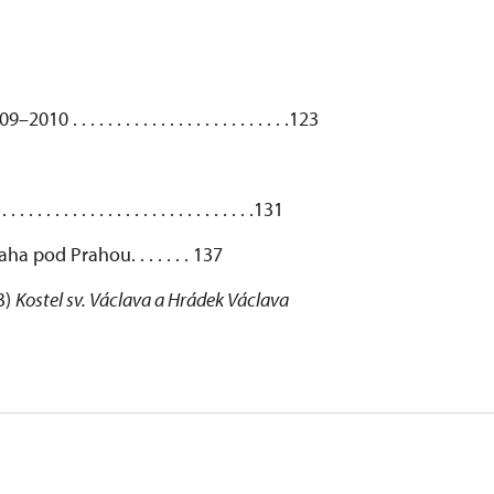
 . . . . . . . . . . . . . . . . . . . . . .123
 . . . . . . . . . . . . . . . . . . . . . . . .131
ha pod Prahou. . . . . . . 137
3)
Kostel sv. Václava a Hrádek Václava