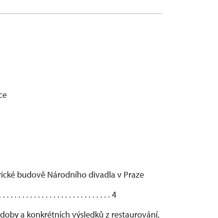
ce
rické budově Národního divadla v Praze
. . . . . . . . . . . . . . . . . . . 4
doby a konkrétních výsledků z restaurování,