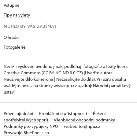
Vstupné
Tipy na výlety
MOHLO BY VÁS ZAJÍMAT
O hradu
Fotogalerie
Není-li výslovně uvedeno jinak, podléhají fotografie a texty
licenci
Creative Commons
(CC BY-NC-ND 3.0 CZ) (Uveďte autora |
Neužívejte dílo komerčně | Nezasahujte do díla). Při užití obsahu
uvádějte odkaz na stránky www.npu.cz a „zdroj: Národní památkový
ústav“
Právní ujednání
Prohlášení o přístupnosti
Řešení
spotřebitelských sporů
Všeobecné obchodní podmínky
Podmínky pro výpůjčky NPÚ
webeditor@npu.cz
Provozuje BluePool s.r.o.