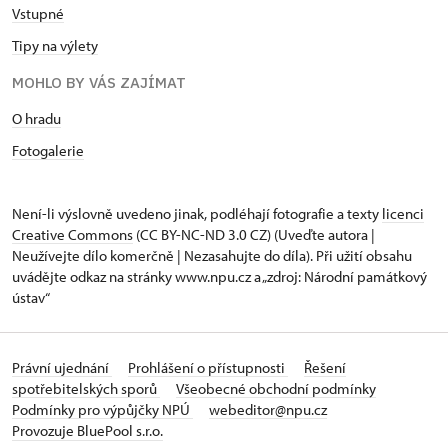
Vstupné
Tipy na výlety
MOHLO BY VÁS ZAJÍMAT
O hradu
Fotogalerie
Není-li výslovně uvedeno jinak, podléhají fotografie a texty
licenci
Creative Commons
(CC BY-NC-ND 3.0 CZ) (Uveďte autora |
Neužívejte dílo komerčně | Nezasahujte do díla). Při užití obsahu
uvádějte odkaz na stránky www.npu.cz a „zdroj: Národní památkový
ústav“
Právní ujednání
Prohlášení o přístupnosti
Řešení
spotřebitelských sporů
Všeobecné obchodní podmínky
Podmínky pro výpůjčky NPÚ
webeditor@npu.cz
Provozuje BluePool s.r.o.