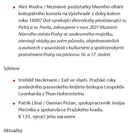
Aleš Mudra / Neznámé pozůstatky hlavního oltáře
kolegiátního kostela na Vyšehradě z doby kolem
roku 1600
? Dvě vynikající dřevořezby představující sv.
Petra a sv. Pavla, zakoupené v roce 2021 Muzeem
hlavního města Prahy ze soukromého majetku,
otevírají otázky po svém původu, objednavatelích
a autorech v souvislosti s kulturními a společenskými
proměnami Prahy na přelomu 16. a 17. století.
Sdělení
Irmhild Heckmann / Exil ve vlasti. Pražské roky
posledního pasovského knížete-biskupa Leopolda
Leonharda z Thun-Hohensteinu
Patrik Líbal / Damian Pešan, spolupracovník Josipa
Plečnika a spolutvůrce Pražského hradu.
K 135. výročí jeho narození
Aktuality