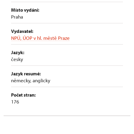
Místo vydání:
Praha
Vydavatel:
NPÚ, ÚOP v hl. městě Praze
Jazyk:
česky
Jazyk resumé:
německy, anglicky
Počet stran:
176