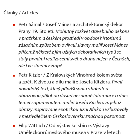
Články / Articles
Petr Šámal / Josef Mánes a architektonický dekor
Prahy 19. Století.
Mohutný rozkvět stavebního dekoru
v pražském a českém prostředí v období historismů
zásadním způsobem ovlivnil slavný malíř Josef Mánes,
přičemž některé z jím užitých dekorativních typů se
staly prvními realizacemi svého druhu nejen v Čechách,
ale i ve střední Evropě.
Petr Kitzler / Z Královských Vinohrad kolem světa
a zpět. K životu a dílu malíře Josefa Kitzlera
. První
novodobý text, který přináší spolu s bohatou
obrazovou přílohou dosud neznámé informace o dnes
téměř zapomenutém malíři Josefu Kitzlerovi, jehož
obrazy inspirované exotickou Jižní Afrikou vzbuzovaly
v meziválečném Československu značnou pozornost.
Filip Wittlich / Od výstav ke sbírce. Výstavy
Uměleckoprůmyslového musea v Praze v letech