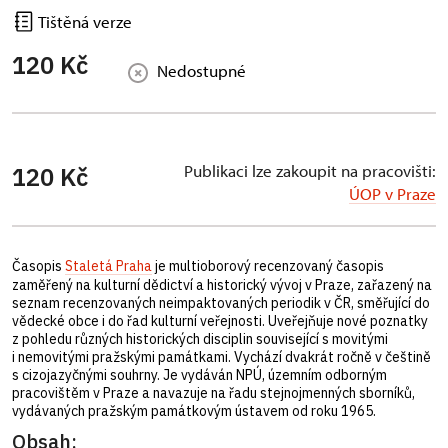
Tištěná verze
120 Kč
Nedostupné
Publikaci lze zakoupit na pracovišti:
120 Kč
ÚOP v Praze
Časopis
Staletá Praha
je multioborový recenzovaný časopis
zaměřený na kulturní dědictví a historický vývoj v Praze, zařazený na
seznam recenzovaných neimpaktovaných periodik v ČR, směřující do
vědecké obce i do řad kulturní veřejnosti. Uveřejňuje nové poznatky
z pohledu různých historických disciplin související s movitými
i nemovitými pražskými památkami. Vychází dvakrát ročně v češtině
s cizojazyčnými souhrny. Je vydáván NPÚ, územním odborným
pracovištěm v Praze a navazuje na řadu stejnojmenných sborníků,
vydávaných pražským památkovým ústavem od roku 1965.
Obsah: