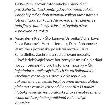
1905–1939 a vznik fotografické sbírky.
Úsilí
pražského Uměleckoprůmyslového musea založit
v období před druhou světovou válkou samostatnou
fotografickou sbírku představovalo směr, kterým se
řada jiných paměťových institucí vydala až ve
2. polovině 20. století.
Magdalena Kracík Štorkánová, Veronika Vicherková,
Pavla Bauerová, Martin Hemelík, Dana Rohanová /
Vesmírné i pozemské poselství mozaik Saura
Ballardiniho. Záchrana a restaurování mozaiky
‚Člověk dobývající nové horizonty vesmíru‘ a hledání
nových perspektiv pro historické mozaiky v ČR.
Pojednání o uměleckých dílech Saura Ballardiniho
v technice mozaiky na území České republiky
s akcentem na mozaiku inspirovanou slavnou zlatou
plaketou z vesmírných sond Pioneer 10 a 11 nabízí
hluboký vhled do restaurátorské praxe i neobyčejného
osudu umělce plného protikladů v běhu dějin
20. století.