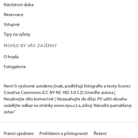
Návštěvní doba
Rezervace
Vstupné
Tipy na výlety
MOHLO BY VÁS ZAJÍMAT
O hradu
Fotogalerie
Není-li výslovně uvedeno jinak, podléhají fotografie a texty
licenci
Creative Commons
(CC BY-NC-ND 3.0 CZ) (Uveďte autora |
Neužívejte dílo komerčně | Nezasahujte do díla). Při užití obsahu
uvádějte odkaz na stránky www.npu.cz a „zdroj: Národní památkový
ústav“
Právní ujednání
Prohlášení o přístupnosti
Řešení