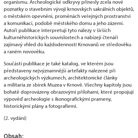
organismu. Archeologické odkryvy přinesly zcela nové
poznatky o stavebním vývoji krnovských sakrálních objektů,
o městském opevnění, proměnách veřejných prostranství
a komunikací, podobě městského domu a jeho zázemí.
Autoři publikace interpretují tyto nálezy v širších
kulturněhistorických souvislostech a nabízejí čtenáři
zajímavý vhled do každodennosti Krnovanů ve středověku
a raném novověku.
Součástí publikace je také katalog, ve kterém jsou
představeny nejvýznamnější artefakty nalezené při
archeologických výzkumech, architektonické články
a militaria ze sbírek Muzea v Krnově. Všechny kapitoly jsou
bohatě doprovázeny obrazovými přílohami, které propojují
výpověď archeologie s ikonografickými prameny,
historickými plány a fotografiemi.
(2. vydání)
Obsah: