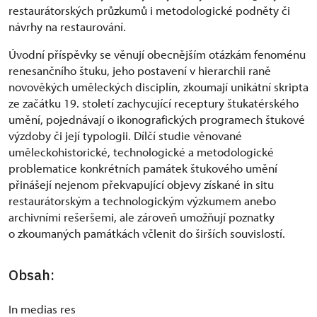
restaurátorských průzkumů i metodologické podněty či
návrhy na restaurování.
Úvodní příspěvky se věnují obecnějším otázkám fenoménu
renesančního štuku, jeho postavení v hierarchii raně
novověkých uměleckých disciplín, zkoumají unikátní skripta
ze začátku 19. století zachycující receptury štukatérského
umění, pojednávají o ikonografických programech štukové
výzdoby či její typologii. Dílčí studie věnované
uměleckohistorické, technologické a metodologické
problematice konkrétních památek štukového umění
přinášejí nejenom překvapující objevy získané in situ
restaurátorským a technologickým výzkumem anebo
archivními rešeršemi, ale zároveň umožňují poznatky
o zkoumaných památkách včlenit do širších souvislostí.
Obsah:
In medias res