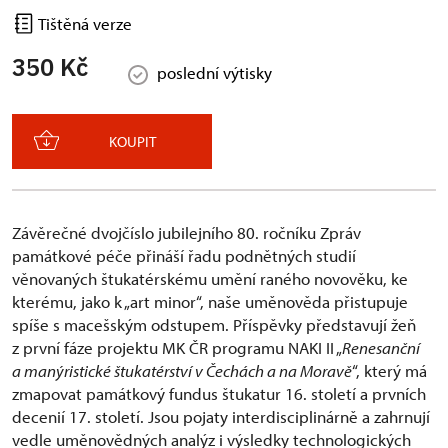
Tištěná verze
350 Kč
poslední výtisky
KOUPIT
Závěrečné dvojčíslo jubilejního 80. ročníku Zpráv
památkové péče přináší řadu podnětných studií
věnovaných štukatérskému umění raného novověku, ke
kterému, jako k „art minor“, naše uměnověda přistupuje
spíše s macešským odstupem. Příspěvky představují žeň
z první fáze projektu MK ČR programu NAKI II „
Renesanční
a manýristické štukatérství v Čechách a na Moravě
“, který má
zmapovat památkový fundus štukatur 16. století a prvních
decenií 17. století. Jsou pojaty interdisciplinárně a zahrnují
vedle uměnovědných analýz i výsledky technologických