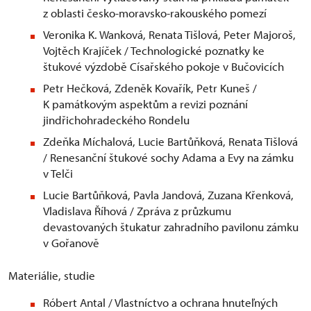
z oblasti česko-moravsko-rakouského pomezí
Veronika K. Wanková, Renata Tišlová, Peter Majoroš,
Vojtěch Krajíček / Technologické poznatky ke
štukové výzdobě Císařského pokoje v Bučovicích
Petr Hečková, Zdeněk Kovařík, Petr Kuneš /
K památkovým aspektům a revizi poznání
jindřichohradeckého Rondelu
Zdeňka Míchalová, Lucie Bartůňková, Renata Tišlová
/ Renesanční štukové sochy Adama a Evy na zámku
v Telči
Lucie Bartůňková, Pavla Jandová, Zuzana Křenková,
Vladislava Říhová / Zpráva z průzkumu
devastovaných štukatur zahradního pavilonu zámku
v Gořanově
Materiálie, studie
Róbert Antal / Vlastníctvo a ochrana hnuteľných