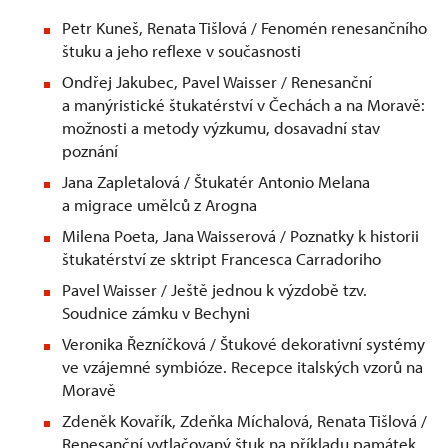
Petr Kuneš, Renata Tišlová / Fenomén renesančního
štuku a jeho reflexe v současnosti
Ondřej Jakubec, Pavel Waisser / Renesanční
a manýristické štukatérství v Čechách a na Moravě:
možnosti a metody výzkumu, dosavadní stav
poznání
Jana Zapletalová / Štukatér Antonio Melana
a migrace umělců z Arogna
Milena Poeta, Jana Waisserová / Poznatky k historii
štukatérství ze sktript Francesca Carradoriho
Pavel Waisser / Ještě jednou k výzdobě tzv.
Soudnice zámku v Bechyni
Veronika Řezníčková / Štukové dekorativní systémy
ve vzájemné symbióze. Recepce italských vzorů na
Moravě
Zdeněk Kovařík, Zdeňka Míchalová, Renata Tišlová /
Renesanční vytlačovaný štuk na příkladu památek