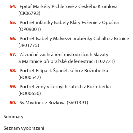
Epitaf Markéty Pichlerové z Českého Krumlova
(CK06792)
Portrét infantky Isabely Kláry Evženie z Opočna
(OP09001)
Portrét Isabelly Malvezzi hraběnky Collalto z Brtnice
(JR01775)
Zázračné zachránění místodržících Slavaty
a Martinice při pražské defenestraci (T02721)
Portrét Filipa II. Španělského z Rožmberka
(RO00547)
Portrét ženy v černých šatech z Rožmberka
(RO00650)
Sv. Vavřinec z Božkova (SV01391)
Summary
Seznam vyobrazení