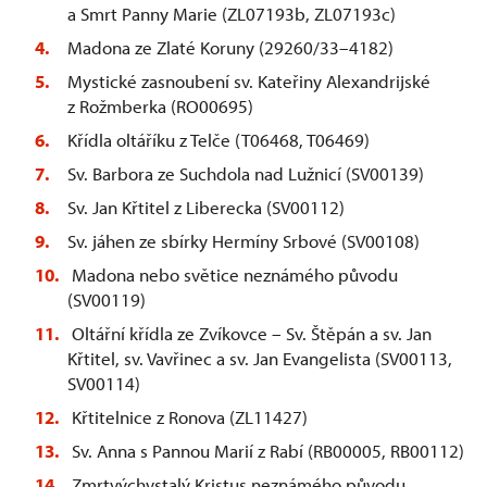
a Smrt Panny Marie (ZL07193b, ZL07193c)
Madona ze Zlaté Koruny (29260/33–4182)
Mystické zasnoubení sv. Kateřiny Alexandrijské
z Rožmberka (RO00695)
Křídla oltáříku z Telče (T06468, T06469)
Sv. Barbora ze Suchdola nad Lužnicí (SV00139)
Sv. Jan Křtitel z Liberecka (SV00112)
Sv. jáhen ze sbírky Hermíny Srbové (SV00108)
Madona nebo světice neznámého původu
(SV00119)
Oltářní křídla ze Zvíkovce – Sv. Štěpán a sv. Jan
Křtitel, sv. Vavřinec a sv. Jan Evangelista (SV00113,
SV00114)
Křtitelnice z Ronova (ZL11427)
Sv. Anna s Pannou Marií z Rabí (RB00005, RB00112)
Zmrtvýchvstalý Kristus neznámého původu