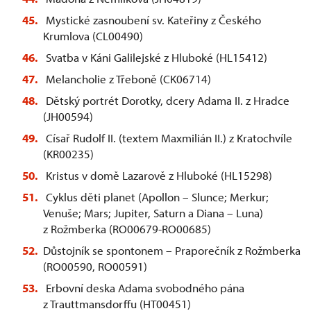
Mystické zasnoubení sv. Kateřiny z Českého
Krumlova (CL00490)
Svatba v Káni Galilejské z Hluboké (HL15412)
Melancholie z Třeboně (CK06714)
Dětský portrét Dorotky, dcery Adama II. z Hradce
(JH00594)
Císař Rudolf II. (textem Maxmilián II.) z Kratochvíle
(KR00235)
Kristus v domě Lazarově z Hluboké (HL15298)
Cyklus děti planet (Apollon – Slunce; Merkur;
Venuše; Mars; Jupiter, Saturn a Diana – Luna)
z Rožmberka (RO00679-RO00685)
Důstojník se spontonem – Praporečník z Rožmberka
(RO00590, RO00591)
Erbovní deska Adama svobodného pána
z Trauttmansdorffu (HT00451)