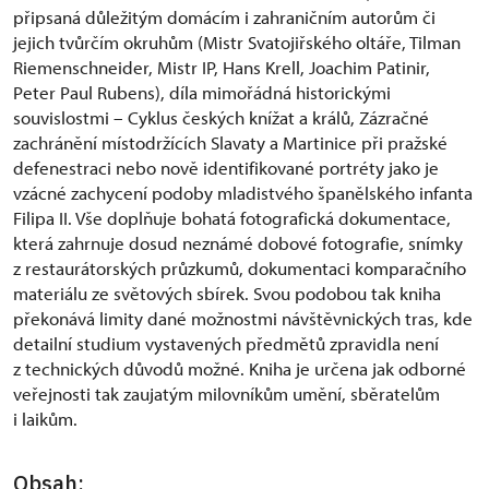
připsaná důležitým domácím i zahraničním autorům či
jejich tvůrčím okruhům (Mistr Svatojiřského oltáře, Tilman
Riemenschneider, Mistr IP, Hans Krell, Joachim Patinir,
Peter Paul Rubens), díla mimořádná historickými
souvislostmi – Cyklus českých knížat a králů, Zázračné
zachránění místodržících Slavaty a Martinice při pražské
defenestraci nebo nově identifikované portréty jako je
vzácné zachycení podoby mladistvého španělského infanta
Filipa II. Vše doplňuje bohatá fotografická dokumentace,
která zahrnuje dosud neznámé dobové fotografie, snímky
z restaurátorských průzkumů, dokumentaci komparačního
materiálu ze světových sbírek. Svou podobou tak kniha
překonává limity dané možnostmi návštěvnických tras, kde
detailní studium vystavených předmětů zpravidla není
z technických důvodů možné. Kniha je určena jak odborné
veřejnosti tak zaujatým milovníkům umění, sběratelům
i laikům.
Obsah: