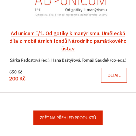
Ad unicum I/1. Od gotiky k manýrismu. Umělecká
díla z mobiliárních fondů Národního památkového
ústav
Šárka Radostová (ed.), Hana Baštýřová, Tomáš Gaudek (co-eds.)
650 Kč
DETAIL
200 Kč
ZPĚT NA PŘEHLED PRODUKTŮ