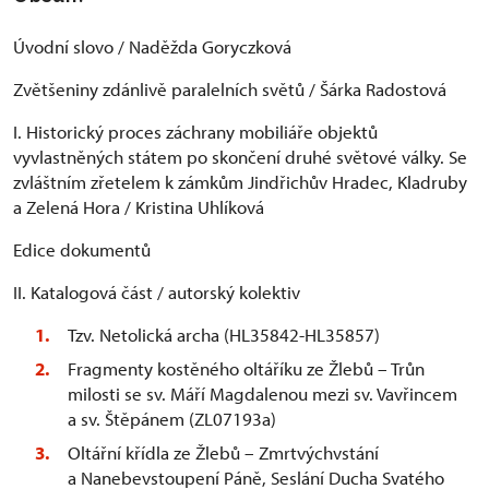
Úvodní slovo / Naděžda Goryczková
Zvětšeniny zdánlivě paralelních světů / Šárka Radostová
I. Historický proces záchrany mobiliáře objektů
vyvlastněných státem po skončení druhé světové války. Se
zvláštním zřetelem k zámkům Jindřichův Hradec, Kladruby
a Zelená Hora / Kristina Uhlíková
Edice dokumentů
II. Katalogová část / autorský kolektiv
Tzv. Netolická archa (HL35842-HL35857)
Fragmenty kostěného oltáříku ze Žlebů – Trůn
milosti se sv. Máří Magdalenou mezi sv. Vavřincem
a sv. Štěpánem (ZL07193a)
Oltářní křídla ze Žlebů – Zmrtvýchvstání
a Nanebevstoupení Páně, Seslání Ducha Svatého