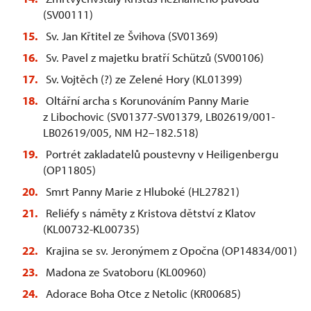
(SV00111)
Sv. Jan Křtitel ze Švihova (SV01369)
Sv. Pavel z majetku bratří Schützů (SV00106)
Sv. Vojtěch (?) ze Zelené Hory (KL01399)
Oltářní archa s Korunováním Panny Marie
z Libochovic (SV01377-SV01379, LB02619/001-
LB02619/005, NM H2–182.518)
Portrét zakladatelů poustevny v Heiligenbergu
(OP11805)
Smrt Panny Marie z Hluboké (HL27821)
Reliéfy s náměty z Kristova dětství z Klatov
(KL00732-KL00735)
Krajina se sv. Jeronýmem z Opočna (OP14834/001)
Madona ze Svatoboru (KL00960)
Adorace Boha Otce z Netolic (KR00685)