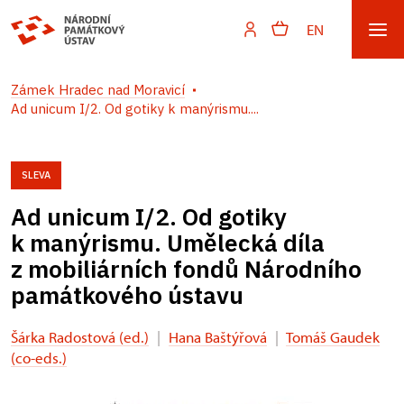
EN
Zámek Hradec nad Moravicí
Ad unicum I/2. Od gotiky k manýrismu....
SLEVA
Ad unicum I/2. Od gotiky
k manýrismu. Umělecká díla
z mobiliárních fondů Národního
památkového ústavu
Šárka Radostová (ed.)
|
Hana Baštýřová
|
Tomáš Gaudek
(co-eds.)