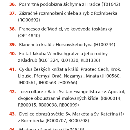
Posmrtná podobizna Jáchyma z Hradce (T01642)
Zázračné rozmnožení chleba a ryb z Rožmberka
(RO00692)
Francesco de’Medici, velkovévoda toskánský
(OP14840)
Klanění tří králů z Horšovského Týna (HT00244)
Epitaf Jakuba Windischgrätze a jeho rodiny
z Kladrub (KL01324, KL01330, KL01336)
Cyklus českých knížat a králů: Praotec Čech, Krok,
Libuše, Přemysl Oráč, Nezamysl, Mnata (JH00560,
JH00561, JH00563-JH00566)
Torzo oltáře z Rabí: Sv. Jan Evangelista a sv. Apoštol,
dvojice oboustranně malovaných křídel (RB00014,
RB00015, RB00098, RB00099)
Dvojice obrazů světic: Sv. Markéta a Sv. Kateřina (?)
z Rožmberka (RO00707, RO00708)
Madona z Nemilkova (JH04819)