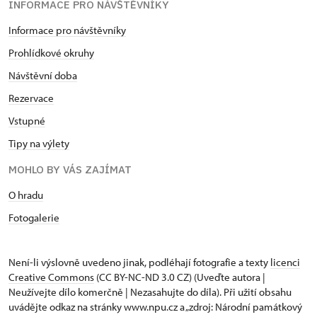
INFORMACE PRO NÁVŠTĚVNÍKY
Informace pro návštěvníky
Prohlídkové okruhy
Návštěvní doba
Rezervace
Vstupné
Tipy na výlety
MOHLO BY VÁS ZAJÍMAT
O hradu
Fotogalerie
Není-li výslovně uvedeno jinak, podléhají fotografie a texty
licenci
Creative Commons
(CC BY-NC-ND 3.0 CZ) (Uveďte autora |
Neužívejte dílo komerčně | Nezasahujte do díla). Při užití obsahu
uvádějte odkaz na stránky www.npu.cz a „zdroj: Národní památkový