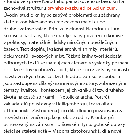
z fondů ve správě Národního památkového ústavu. Kniha
zachovává strukturu
prvního svazku edice Ad unicum
.
Úvodní studie knihy se zabývá problematikou záchrany
státem konfiskovaného uměleckého majetku po
druhé světové válce. Přibližuje činnost Národní kulturní
komise a nástrahy, které mařily snahy pověřenců komise
v politicky, materiálně i lidsky náročných poválečných
časech. Text doplňují vzácné archivní snímky interiérů,
dokumentů i svozových míst. Těžiště knihy tvoří šedesát
odborných textů seznamujících čtenáře s výsledky poznání
přibližně stovky obrazů a soch, které jsou z většiny součástí
návštěvnických tras českých hradů a zámků. V souboru
jsou zastoupena díla významná svými autory, zobrazenými
tématy, kvalitou i kontextem jejich vzniku či tzv. druhého
života na cestě sbírkami – Netolická archa, Portrét
zakladatelů poustevny v Heiligenbergu, torzo oltáře
z Libochovic. Zastoupena jsou díla dlouho považovaná za
nezvěstná či zničená jako je obraz rodiny K
ronbergů
uchovávaný na zámku v Horšovském Týnu, gotické obrazy
těšící se staleté úctě – Madona zlatokorunská, díla nově