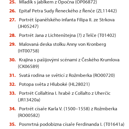
Mladík s jablkem z Opočna (OP06872)
Epitaf Petra Sudy Řeneckého z Řenče (ZL11442)
Portrét španělského infanta Filipa II. ze Strkova
(JH05247)
Portrét Jana z Lichtenštejna (?) z Telče (T01402)
Malovaná deska stolku Anny von Kronberg
(HT00758)
Krajina s pašijovými scénami z Českého Krumlova
(CK06589)
Svatá rodina se světicí z Rožmberka (RO00720)
Potopa světa z Hluboké (HL28021)
Portrét Collaltina I. hrabě z Collalto z Uherčic
(JR13420a)
Portrét císaře Karla V. (1500–1558) z Rožmberka
(RO00582)
Posmrtná podobizna císaře Ferdinanda I. (T01641a)