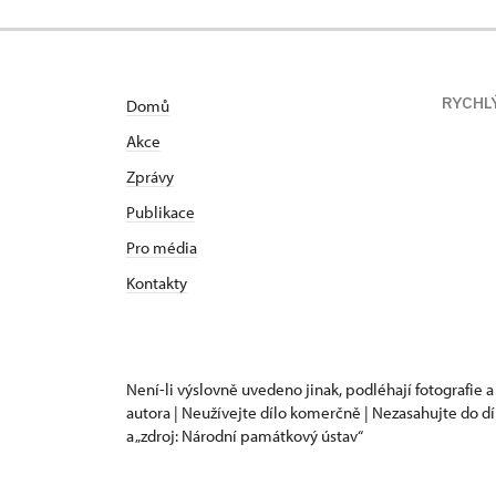
RYCHL
Domů
Akce
Zprávy
Publikace
Pro média
Kontakty
Není-li výslovně uvedeno jinak, podléhají fotografie a
autora | Neužívejte dílo komerčně | Nezasahujte do dí
a „zdroj: Národní památkový ústav“