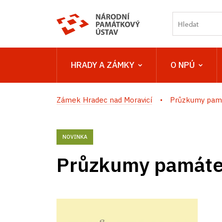
HRADY A ZÁMKY
O NPÚ
Zámek Hradec nad Moravicí
Průzkumy pam
NOVINKA
Průzkumy památe