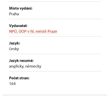
Místo vydání:
Praha
Vydavatel:
NPÚ, ÚOP v hl. městě Praze
Jazyk:
česky
Jazyk resumé:
anglicky, německy
Počet stran:
164