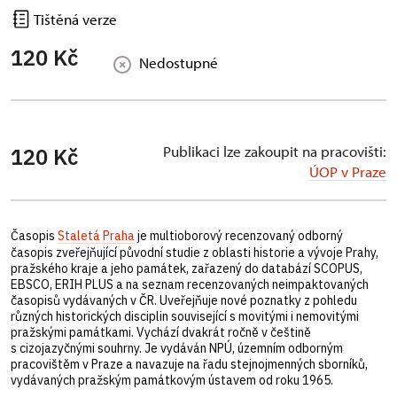
Tištěná verze
120 Kč
Nedostupné
Publikaci lze zakoupit na pracovišti:
120 Kč
ÚOP v Praze
Časopis
Staletá Praha
je multioborový recenzovaný odborný
časopis zveřejňující původní studie z oblasti historie a vývoje Prahy,
pražského kraje a jeho památek, zařazený do databází SCOPUS,
EBSCO, ERIH PLUS a na seznam recenzovaných neimpaktovaných
časopisů vydávaných v ČR. Uveřejňuje nové poznatky z pohledu
různých historických disciplin související s movitými i nemovitými
pražskými památkami. Vychází dvakrát ročně v češtině
s cizojazyčnými souhrny. Je vydáván NPÚ, územním odborným
pracovištěm v Praze a navazuje na řadu stejnojmenných sborníků,
vydávaných pražským památkovým ústavem od roku 1965.