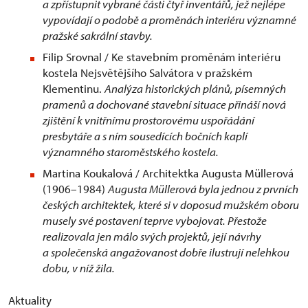
a zpřístupnit vybrané části čtyř inventářů, jež nejlépe
vypovídají o podobě a proměnách interiéru významné
pražské sakrální stavby.
Filip Srovnal / Ke stavebním proměnám interiéru
kostela Nejsvětějšího Salvátora v pražském
Klementinu.
Analýza historických plánů, písemných
pramenů a dochované stavební situace přináší nová
zjištění k vnitřnímu prostorovému uspořádání
presbytáře a s ním sousedících bočních kaplí
významného staroměstského kostela.
Martina Koukalová / Architektka Augusta Müllerová
(1906–1984)
Augusta Müllerová byla jednou z prvních
českých architektek, které si v doposud mužském oboru
musely své postavení teprve vybojovat. Přestože
realizovala jen málo svých projektů, její návrhy
a společenská angažovanost dobře ilustrují nelehkou
dobu, v níž žila.
Aktuality