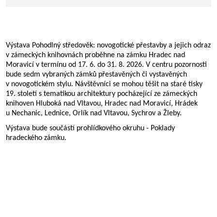
Výstava Pohodlný
st
ředověk: novogotické přestavby a jejich odraz
v zámeckých knihovnách proběhne na zámku Hradec nad
Moravicí v termínu od 17. 6. do 31. 8. 2026. V centru pozornosti
bude sedm vybraných zámků přestavěných či vystavěných
v novogotickém stylu. Návštěvníci se mohou těšit na staré tisky
19. století s tematikou architektury pocházející ze zámeckých
knihoven Hluboká nad Vltavou, Hradec nad Moravicí, Hrádek
u Nechanic, Lednice, Orlík nad Vltavou, Sychrov a Žleby.
Výstava bude součástí prohlídkového okruhu - Poklady
hradeckého zámku.