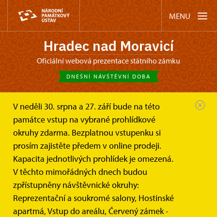
MENU
Hradec nad Moravicí
oficiální webová prezentace státního zámku
DNEŠNÍ NÁVŠTĚVNÍ DOBA
V neděli 30. srpna a 27. září bude na této
Zámek Hradec nad Moravicí
Akce
památce vstup na vybrané prohlídkové
Výstava "POHODLNÝ STŘEDOVĚK"
okruhy zdarma. Bezplatnou vstupenku si
prosím zajistěte předem v online prodeji.
Výstava "POHODLNÝ
Kapacita jednotlivých prohlídek je omezená.
STŘEDOVĚK"
V těchto mimořádných dnech budou
zpřístupněny návštěvnické okruhy:
Reprezentační a soukromé salony, Hostinské
apartmá, Vstup do areálu, Červený zámek -