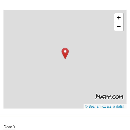
+
−
© Seznam.cz a.s. a další
Domů