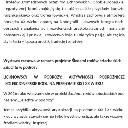
i trofeów gromadzonych przez ród Lichnowskich. Obok europejskiej
i egzotycznej broni znajdują się tu także rzadkie przykłady kunsztu
rusznikarskiego oraz trofea łowieckie. Wnętrza zachowują atmosferę
początku XX wieku, opartą na ikonografii – dawnych fotogra-fiach,
obrazach i analogicznych rezydencjach arystokratycznych monarchii
habsburskiej i pruskiej. Łowiectwo było tu nie tylko pasją, ale częścią
stylu życia – łączącą prestiż, tradycję i estetykę.
Wystawa czasowa w ramach projektu: Śladami rodów szlacheckich –
Szlachta w podróży:
LICHNOWSCY W PODRÓŻY: AKTYWNOŚCI PODRÓŻNICZE
I KOLEKCJONERSKIE RODU NA PRZEŁOMIE XIX I XX WIEKU
W 2026 roku włączamy się w projekt
Śladami rodów szlacheckich
pod
hasłem: „Szlachta w podróży”.
Temat przybliża aktywność arystokracji na przełomie XIX i XX wieku,
kiedy wyjazdy stawały się nie tylko kwestią prestiżu, ale także ważnym
źródłem wiedzy i inspiracji.