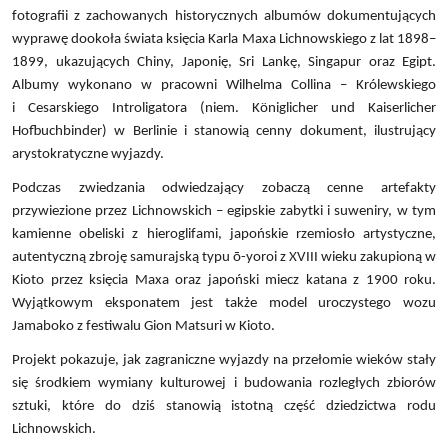
fotografii z zachowanych historycznych albumów dokumentujących
wyprawę dookoła świata księcia Karla Maxa Lichnowskiego z lat 1898–
1899, ukazujących Chiny, Japonię, Sri Lankę, Singapur oraz Egipt.
Albumy wykonano w pracowni Wilhelma Collina – Królewskiego
i Cesarskiego Introligatora (niem. Königlicher und Kaiserlicher
Hofbuchbinder) w Berlinie i stanowią cenny dokument, ilustrujący
arystokratyczne wyjazdy.
Podczas zwiedzania odwiedzający zobaczą cenne artefakty
przywiezione przez Lichnowskich – egipskie zabytki i suweniry, w tym
kamienne obeliski z hieroglifami, japońskie rzemiosło artystyczne,
autentyczną zbroję samurajską typu ō-yoroi z XVIII wieku zakupioną w
Kioto przez księcia Maxa oraz japoński miecz katana z 1900 roku.
Wyjątkowym eksponatem jest także model uroczystego wozu
Jamaboko z festiwalu Gion Matsuri w Kioto.
Projekt pokazuje, jak zagraniczne wyjazdy na przełomie wieków stały
się środkiem wymiany kulturowej i budowania rozległych zbiorów
sztuki, które do dziś stanowią istotną część dziedzictwa rodu
Lichnowskich.