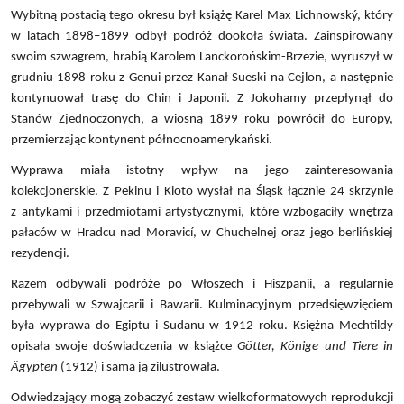
Wybitną postacią tego okresu był książę Karel Max Lichnowský, który
w latach 1898–1899 odbył podróż dookoła świata. Zainspirowany
swoim szwagrem, hrabią Karolem Lanckorońskim-Brzezie, wyruszył w
grudniu 1898 roku z Genui przez Kanał Sueski na Cejlon, a następnie
kontynuował trasę do Chin i Japonii. Z Jokohamy przepłynął do
Stanów Zjednoczonych, a wiosną 1899 roku powrócił do Europy,
przemierzając kontynent północnoamerykański.
Wyprawa miała istotny wpływ na jego zainteresowania
kolekcjonerskie. Z Pekinu i Kioto wysłał na Śląsk łącznie 24 skrzynie
z antykami i przedmiotami artystycznymi, które wzbogaciły wnętrza
pałaców w Hradcu nad Moravicí, w Chuchelnej oraz jego berlińskiej
rezydencji.
Razem odbywali podróże po Włoszech i Hiszpanii, a regularnie
przebywali w Szwajcarii i Bawarii. Kulminacyjnym przedsięwzięciem
była wyprawa do Egiptu i Sudanu w 1912 roku. Księżna Mechtildy
opisała swoje doświadczenia w książce
Götter, Könige und Tiere in
Ägypten
(1912) i sama ją zilustrowała.
Odwiedzający mogą zobaczyć zestaw wielkoformatowych reprodukcji