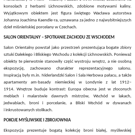
konsolach z herbami Lichnowskich, zdobione motywami kaliny.
Wyjątkowym obiektem jest figura świętego Wacława autorstwa
Johanna Joachima Kaendle-ra, uznawana za jedno z najwybitniejszych
dzieł miśnieńskiej porcelany w Czechach.
SALON ORIENTALNY – SPOTKANIE ZACHODU ZE WSCHODEM
Salon Orientalny powstał jako przestrzeń prezentująca bogate zbiory
sztuki Dalekiego i Bliskiego Wschodu z kolekcji Lichnowskich. Ponieważ
obiekty te pierwotnie stanowiły część wystroju wnętrz, a nie osobną
ekspozycję, zachowano charakter reprezentacyjnego salonu.
Inspiracją były m.in. Niderlandzki Salon i Sala Herbowa pałacu, a także
apartamenty am-basady niemieckiej w Londynie z lat 1912–
1914. Wnętrze buduje kontrast: Europa obecna jest w złoconych
meblach i malarstwie dawnych mistrzów, Wschód w lakach,
jedwabiach, broni i porcelanie, a Bliski Wschód w dywanach
i inkrustowanych stolikach.
POKOJE MYŚLIWSKIE I ZBROJOWNIA
Ekspozycja prezentuje bogatą kolekcję broni białej, myśliwskiej