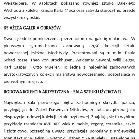
Weisgerbera. W gablotach pokazano również sztukę Dalekiego
Wschodu z kolekcji księcia Karla Maxa oraz zabytki starożytne, przede
wszystkim egipskie.
KSIĄŻĘCA GALERIA OBRAZÓW
Dwa sąsiednie pomieszczenia przeznaczono na galerię malarstwa. W
pierwszym zgromad-zono zachowaną część kolekcji sztuki
nowoczesnej księżnej Mechtyldy. Prezentowani są tu m.in. Paula
Schad-Rosse, Theo von Brockhusen, Waldemar Sewohl, Willi Geiger,
Karl Caspar i Otto Mueller. To jedna z najpełniej zachowanych
arystokratycznych kolekcji malarstwa nowoczesnego, pozostająca w
pierwotnym miejscu.
RODOWA KOLEKCJA ARTYSTYCZNA – SALA SZTUKI UŻYTKOWEJ
Największa sala pierwszego piętra zachodniego skrzydła pałacu,
przylegająca do Galerii Da-wnych Mistrzów, została urządzona jako
ekspozycja rodowej kolekcji sztuki użytkowej. Znajdują się tu wybitne
przykłady rzemiosła XVII–XIX wieku: meble, zegary, ceramika, szkło
i złotnictwo. Szczególną uwagę przyciągają porcelany z Królewskiej
Manufaktury w Miśni – wazony i dzban z XVIII wieku, ustawione na