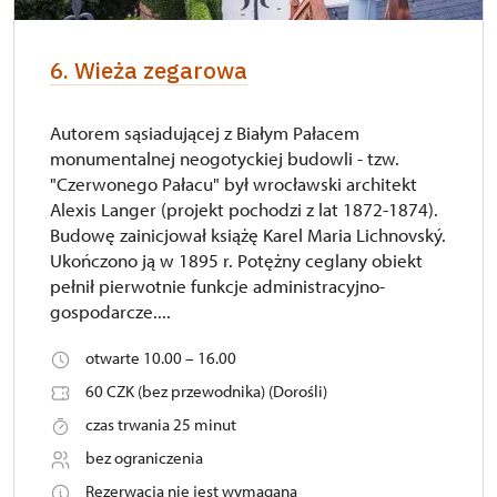
6. Wieża zegarowa
Autorem sąsiadującej z Białym Pałacem
monumentalnej neogotyckiej budowli - tzw.
"Czerwonego Pałacu" był wrocławski architekt
Alexis Langer (projekt pochodzi z lat 1872-1874).
Budowę zainicjował książę Karel Maria Lichnovský.
Ukończono ją w 1895 r. Potężny ceglany obiekt
pełnił pierwotnie funkcje administracyjno-
gospodarcze....
otwarte 10.00 – 16.00
60 CZK (bez przewodnika) (Dorośli)
czas trwania 25 minut
bez ograniczenia
Rezerwacja nie jest wymagana