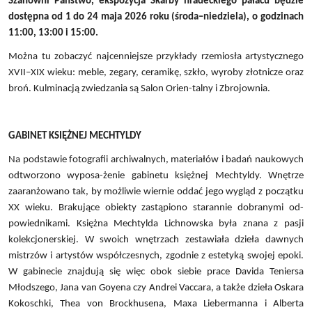
Szanowni Państwo, ekspozycja Skarby hradeckiego pałacu będzie
dostępna od 1 do 24 maja 2026 roku (środa–niedziela), o godzinach
11:00, 13:00 i 15:00.
Można tu zobaczyć najcenniejsze przykłady rzemiosła artystycznego
XVII–XIX wieku: meble, zegary, ceramikę, szkło, wyroby złotnicze oraz
broń. Kulminacją zwiedzania są Salon Orien-talny i Zbrojownia.
GABINET KSIĘŻNEJ MECHTYLDY
Na podstawie fotografii archiwalnych, materiałów i badań naukowych
odtworzono wyposa-żenie gabinetu księżnej Mechtyldy. Wnętrze
zaaranżowano tak, by możliwie wiernie oddać jego wygląd z początku
XX wieku. Brakujące obiekty zastąpiono starannie dobranymi od-
powiednikami. Księżna Mechtylda Lichnowska była znana z pasji
kolekcjonerskiej. W swoich wnętrzach zestawiała dzieła dawnych
mistrzów i artystów współczesnych, zgodnie z estetyką swojej epoki.
W gabinecie znajdują się więc obok siebie prace Davida Teniersa
Młodszego, Jana van Goyena czy Andrei Vaccara, a także dzieła Oskara
Kokoschki, Thea von Brockhusena, Maxa Liebermanna i Alberta