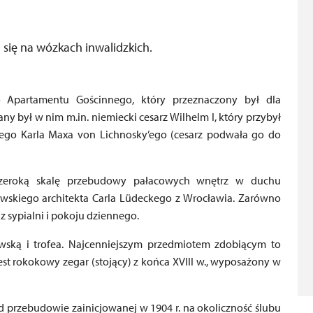
h się na wózkach inwalidzkich.
o Apartamentu Gościnnego, który przeznaczony był dla
ny był w nim m.in. niemiecki cesarz Wilhelm I, który przybył
łego Karla Maxa von Lichnosky’ego (cesarz podwała go do
szeroką skalę przebudowy pałacowych wnętrz w duchu
awskiego architekta Carla Lüdeckego z Wrocławia. Zarówno
z sypialni i pokoju dziennego.
ską i trofea. Najcenniejszym przedmiotem zdobiącym to
est rokokowy zegar (stojący) z końca XVIII w., wyposażony w
 przebudowie zainicjowanej w 1904 r. na okoliczność ślubu