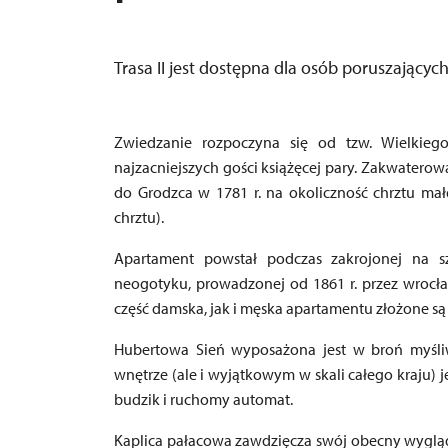
Trasa II jest dostępna dla osób poruszającyc
Zwiedzanie rozpoczyna się od tzw. Wielkieg
najzacniejszych gości książęcej pary. Zakwaterowa
do Grodzca w 1781 r. na okoliczność chrztu ma
chrztu).
Apartament powstał podczas zakrojonej na 
neogotyku, prowadzonej od 1861 r. przez wrocł
część damska, jak i męska apartamentu złożone są 
Hubertowa Sień wyposażona jest w broń myśliw
wnętrze (ale i wyjątkowym w skali całego kraju) j
budzik i ruchomy automat.
Kaplica pałacowa zawdzięcza swój obecny wygląd