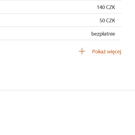
140 CZK
50 CZK
bezpłatnie
ci)
bezpłatnie
Pokaż więcej
 grupę)*
brak rabatu
bezpłatnie
bezpłatnie
 rodziny)
bezpłatnie
bezpłatnie
legitymacji