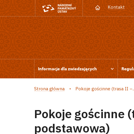
Kontakt
Informacje dla zwiedzających
Regul
Strona główna
Pokoje gościnne (trasa II –..
Pokoje gościnne (t
podstawowa)