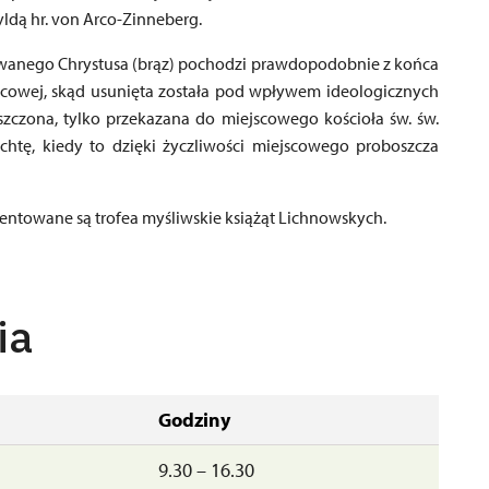
yldą hr. von Arco-Zinneberg.
owanego Chrystusa (brąz) pochodzi prawdopodobnie z końca
łacowej, skąd usunięta została pod wpływem ideologicznych
iszczona, tylko przekazana do miejscowego kościoła św. św.
uchtę, kiedy to dzięki życzliwości miejscowego proboszcza
entowane są trofea myśliwskie książąt Lichnowskych.
ia
Godziny
9.30 – 16.30