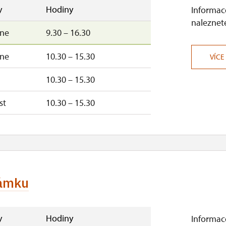
–ne
10.00 – 16.00
y
Hodiny
Informace
naleznete
–ne
9.30 – 16.30
těvníkům od června o víkendech od 10.00 do 16.00 hod,
–ne
10.30 – 15.30
VÍCE
0.00 do 16.00 hod.
10.30 – 15.30
st
10.30 – 15.30
zámku
y
Hodiny
Informace