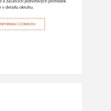
 o začátcích jednotlivých prohlídek
 v detailu okruhu.
 INFORMACÍ O OKRUHU
 zavřeno