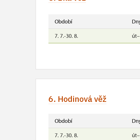
28. 10.
st
31. 10.-1. 11.
so
Období
Dn
7. 7.-30. 8.
út
6. Hodinová věž
Období
Dn
7. 7.-30. 8.
út