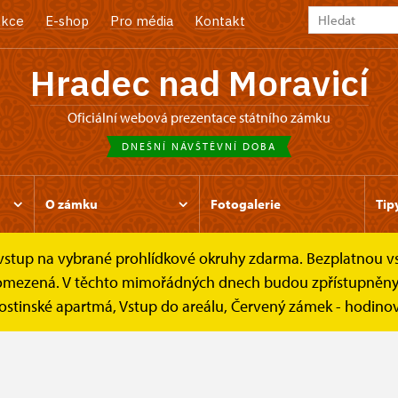
kce
E-shop
Pro média
Kontakt
Hradec nad Moravicí
oficiální webová prezentace státního zámku
DNEŠNÍ NÁVŠTĚVNÍ DOBA
O zámku
Fotogalerie
Tip
e vstup na vybrané prohlídkové okruhy zdarma. Bezplatnou v
 návštěvníky
Návštěvní doba
 je omezená. V těchto mimořádných dnech budou zpřístupněn
ostinské apartmá, Vstup do areálu, Červený zámek - hodinov