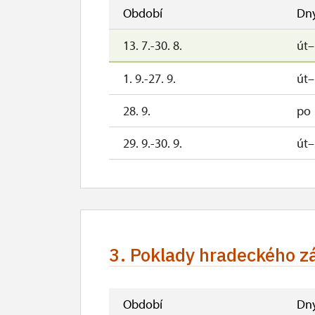
31. 10.-1. 11.
so
Období
Dn
13. 7.-30. 8.
út
Hodinová a Bílá věž bude zpřístupněna navš
1. 9.-27. 9.
út
o prázdninách pak denně mimo pondělí od 1
28. 9.
po
polední pauza 12.00 - 12.30 hodin
29. 9.-30. 9.
út–
3. Poklady hradeckého 
Období
Dn