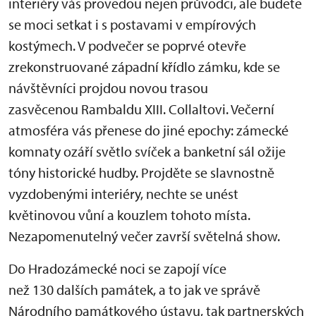
interiéry vás provedou nejen průvodci, ale budete
se moci setkat i s postavami v empírových
kostýmech. V podvečer se poprvé otevře
zrekonstruované západní křídlo zámku, kde se
návštěvníci projdou novou trasou
zasvěcenou Rambaldu XIII. Collaltovi. Večerní
atmosféra vás přenese do jiné epochy: zámecké
komnaty ozáří světlo svíček a banketní sál ožije
tóny historické hudby. Projděte se slavnostně
vyzdobenými interiéry, nechte se unést
květinovou vůní a kouzlem tohoto místa.
Nezapomenutelný večer završí světelná show.
Do Hradozámecké noci se zapojí více
než 130 dalších památek, a to jak ve správě
Národního památkového ústavu, tak partnerských