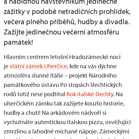
a nabídnou návštěvníkům jedinečné
zážitky v podobě netradičních prohlídek,
večera plného příběhů, hudby a divadla.
Zažijte jedinečnou večerní atmosféru
památek!
Hlavním centrem letošní Hradozámecké noci
je
státní zámek Uherčice
, kde na vás dýchne
atmosféra slunné Itálie – projekt Národního
památkového ústavu Po stopách šlechtických
rodů totiž nese podtitul
Rok italské šlechty
. Na
uherčickém zámku tak zažijete kouzlo historie,
hudby a chutí! Na arkádovém nádvoří si
vychutnáte autentickou italskou pizzu, osvěžující
zmrzlinu a lahodné míchané nápoje. Zámeckými